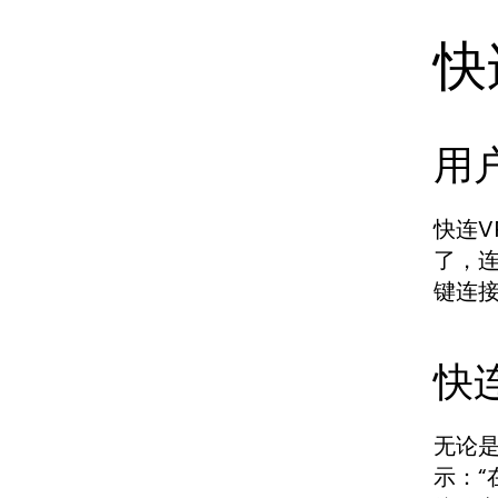
快
用
快连V
了，
键连接
快
无论
示：“