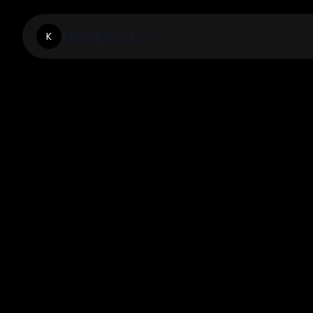
Kitedigital.Co
K