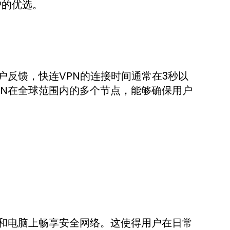
户的优选。
户反馈，快连VPN的连接时间通常在3秒以
PN在全球范围内的多个节点，能够确保用户
板和电脑上畅享安全网络。这使得用户在日常