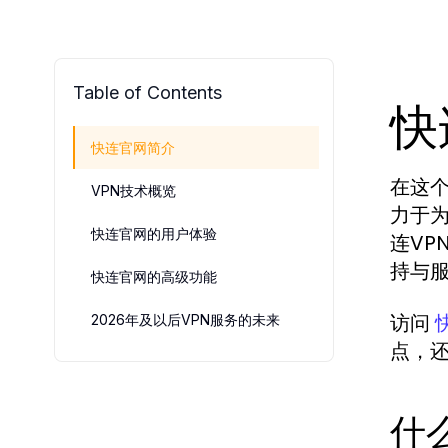
Table of Contents
快
快连官网简介
在这
VPN技术概览
力于
快连官网的用户体验
连VP
持与
快连官网的高级功能
访问
2026年及以后VPN服务的未来
点，
什