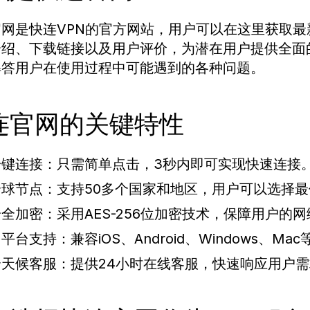
官网是快连VPN的官方网站，用户可以在这里获取
介绍、下载链接以及用户评价，为潜在用户提供全面
解答用户在使用过程中可能遇到的各种问题。
连官网的关键特性
一键连接：
只需简单点击，3秒内即可实现快速连接
全球节点：
支持50多个国家和地区，用户可以选择
安全加密：
采用AES-256位加密技术，保障用户的
多平台支持：
兼容iOS、Android、Windows、M
全天候客服：
提供24小时在线客服，快速响应用户