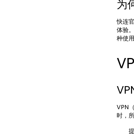
为
快连
体验。
种使
V
V
VPN
时，